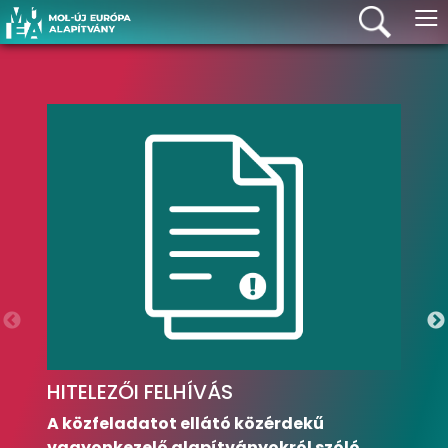
≡
HITELEZŐI FELHÍVÁS
A közfeladatot ellátó közérdekű
vagyonkezelő alapítványokról szóló