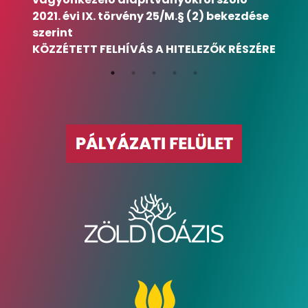
2021. évi IX. törvény 25/M.§ (2) bekezdése
szerint
KÖZZÉTETT FELHÍVÁS A HITELEZŐK RÉSZÉRE