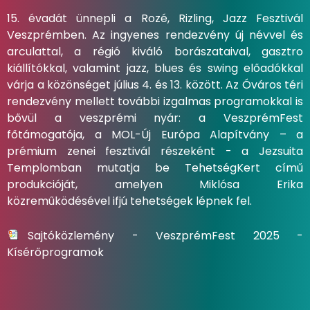
15. évadát ünnepli a Rozé, Rizling, Jazz Fesztivál
Veszprémben. Az ingyenes rendezvény új névvel és
arculattal, a régió kiváló borászataival, gasztro
kiállítókkal, valamint jazz, blues és swing előadókkal
várja a közönséget július 4. és 13. között. Az Óváros téri
rendezvény mellett további izgalmas programokkal is
bővül a veszprémi nyár: a VeszprémFest
főtámogatója, a MOL-Új Európa Alapítvány – a
prémium zenei fesztivál részeként - a Jezsuita
Templomban mutatja be TehetségKert című
produkcióját, amelyen Miklósa Erika
közreműködésével ifjú tehetségek lépnek fel.
Sajtóközlemény - VeszprémFest 2025 -
Kísérőprogramok