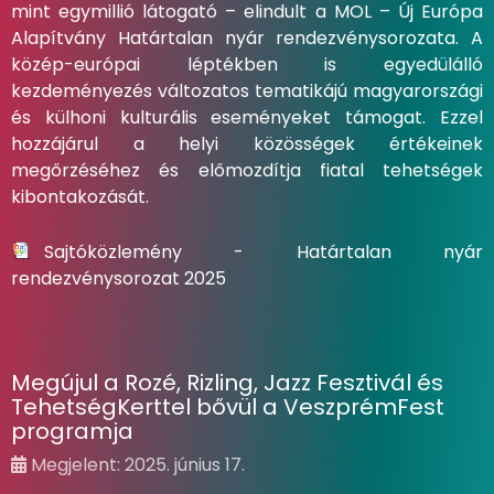
mint egymillió látogató – elindult a MOL – Új Európa
Alapítvány Határtalan nyár rendezvénysorozata. A
közép-európai léptékben is egyedülálló
kezdeményezés változatos tematikájú magyarországi
és külhoni kulturális eseményeket támogat. Ezzel
hozzájárul a helyi közösségek értékeinek
megőrzéséhez és előmozdítja fiatal tehetségek
kibontakozását.
Sajtóközlemény - Határtalan nyár
rendezvénysorozat 2025
Megújul a Rozé, Rizling, Jazz Fesztivál és
TehetségKerttel bővül a VeszprémFest
programja
Megjelent: 2025. június 17.