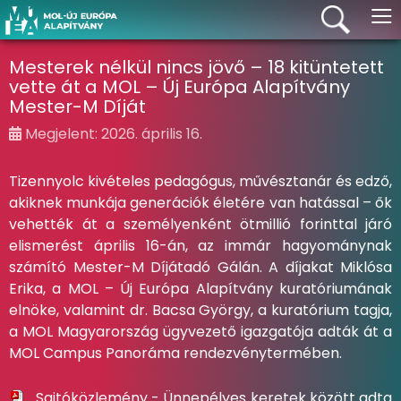
≡
Mesterek nélkül nincs jövő – 18 kitüntetett
vette át a MOL – Új Európa Alapítvány
Mester-M Díját
Megjelent: 2026. április 16.
Tizennyolc kivételes pedagógus, művésztanár és edző,
akiknek munkája generációk életére van hatással – ők
vehették át a személyenként ötmillió forinttal járó
elismerést április 16-án, az immár hagyománynak
számító Mester-M Díjátadó Gálán. A díjakat Miklósa
Erika, a MOL – Új Európa Alapítvány kuratóriumának
elnöke, valamint dr. Bacsa György, a kuratórium tagja,
a MOL Magyarország ügyvezető igazgatója adták át a
MOL Campus Panoráma rendezvénytermében.
Sajtóközlemény - Ünnepélyes keretek között adta