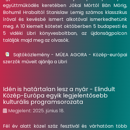
együttműködés keretében Jókai Mórtól Bán Mórig,
Bohumil Hrabaltól Stanislaw Lemig számos klasszikus
íróval és kevésbé ismert alkotóval ismerkedhetünk
meg. A 10 kiemelt kötetet októberben 5 budapesti és
5 vidéki Libri könyvesboltban, az újdonságpolcon
találják majd meg az olvasók.
Sajtóközlemény - MÚEA AGORA - Közép-európai
szerzők műveit ajánlja a Libri
Idén is határtalan lesz a nyár - Elindult
Közép-Európa egyik legjelentősebb
kulturális programsorozata
Megjelent: 2025. június 18.
Fél év alatt közel száz fesztivál és várhatóan több