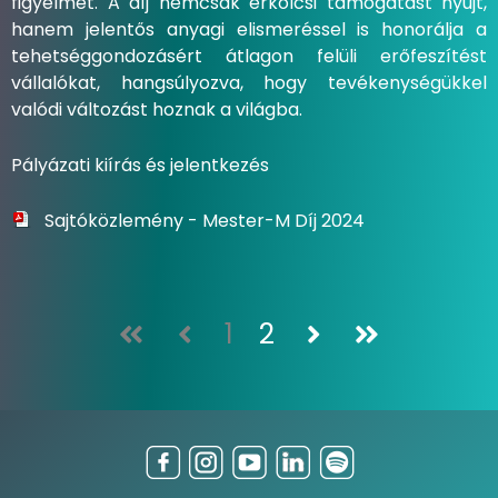
figyelmet. A díj nemcsak erkölcsi támogatást nyújt,
hanem jelentős anyagi elismeréssel is honorálja a
tehetséggondozásért átlagon felüli erőfeszítést
vállalókat, hangsúlyozva, hogy tevékenységükkel
valódi változást hoznak a világba.
Pályázati kiírás és jelentkezés
Sajtóközlemény - Mester-M Díj 2024
1
2