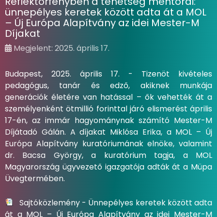
Reflektorfényben a tehetség mentorai:
ünnepélyes keretek között adta át a MOL
– Új Európa Alapítvány az idei Mester-M
Díjakat
Megjelent: 2025. április 17.
Budapest, 2025. április 17. - Tizenöt kivételes
pedagógus, tanár és edző, akiknek munkája
generációk életére van hatással – ők vehették át a
személyenként ötmillió forinttal járó elismerést április
17-én, az immár hagyománynak számító Mester-M
Díjátadó Gálán. A díjakat Miklósa Erika, a MOL – Új
Európa Alapítvány kuratóriumának elnöke, valamint
dr. Bacsa György, a kuratórium tagja, a MOL
Magyarország ügyvezető igazgatója adták át a Müpa
Üvegtermében.
Sajtóközlemény - Ünnepélyes keretek között adta
át a MOL – Új Európa Alapítvány az idei Mester-M