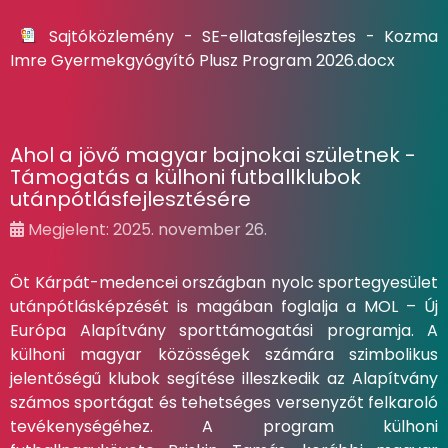
Sajtóközlemény - SE-ellatasfejlesztes - Kozma
Imre Gyermekgyógyító Plusz Program 2026.docx
Ahol a jövő magyar bajnokai születnek -
Támogatás a külhoni futballklubok
utánpótlásfejlesztésére
Megjelent: 2025. november 26.
Öt Kárpát-medencei országban nyolc sportegyesület
utánpótlásképzését is magában foglalja a MOL – Új
Európa Alapítvány sporttámogatási programja. A
külhoni magyar közösségek számára szimbolikus
jelentőségű klubok segítése illeszkedik az Alapítvány
számos sportágat és tehetséges versenyzőt felkaroló
tevékenységéhez. A program külhoni