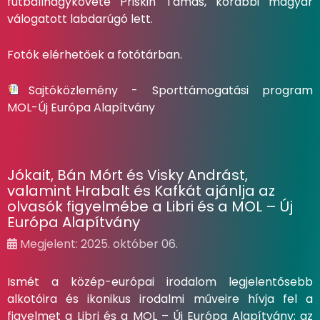
futballnagykövete Priskin Tamás, korábbi magyar
válogatott labdarúgó lett.
Fotók elérhetőek a
fotótárban
.
Sajtóközlemény - Sporttámogatási program
MOL-Új Európa Alapítvány
Jókait, Bán Mórt és Visky Andrást,
valamint Hrabalt és Kafkát ajánlja az
olvasók figyelmébe a Libri és a MOL – Új
Európa Alapítvány
Megjelent: 2025. október 06.
Ismét a közép-európai irodalom legjelentősebb
alkotóira és ikonikus irodalmi műveire hívja fel a
figyelmet a Libri és a MOL – Új Európa Alapítvány: az