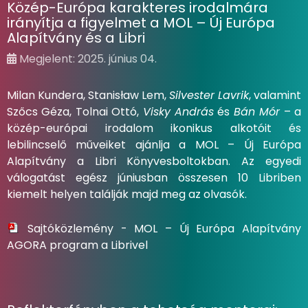
Közép-Európa karakteres irodalmára
irányítja a figyelmet a MOL – Új Európa
Alapítvány és a Libri
Megjelent: 2025. június 04.
Milan Kundera, Stanisław Lem,
Silvester Lavrik
, valamint
Szőcs Géza, Tolnai Ottó,
Visky András
és
Bán Mór
– a
közép-európai irodalom ikonikus alkotóit és
lebilincselő műveiket ajánlja a MOL – Új Európa
Alapítvány a Libri Könyvesboltokban. Az egyedi
válogatást egész júniusban összesen 10 Libriben
kiemelt helyen találják majd meg az olvasók.
Sajtóközlemény - MOL – Új Európa Alapítvány
AGORA program a Librivel