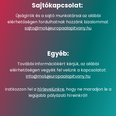
Sajtókapcsolat:
Újságírók és a sajtó munkatársai az alábbi
elérhetőségen fordulhatnak hozzánk bizalommal:
sajto@molujeuropaalapitvany.hu
Egyéb:
További információkért kérjük, az alábbi
elérhetőségen vegyék fel velünk a kapcsolatot:
info@molujeuropaalapitvany.hu
Iratkozzon fel a
hírlevelünkre
, hogy ne maradjon le a
legújabb pályázati híreinkről!