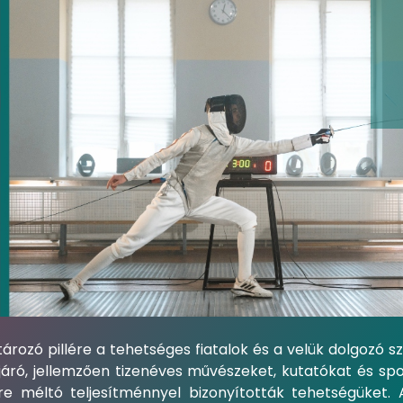
rozó pillére a tehetséges fiatalok és a velük dolgozó 
n járó, jellemzően tizenéves művészeket, kutatókat és sp
méltó teljesítménnyel bizonyították tehetségüket. A