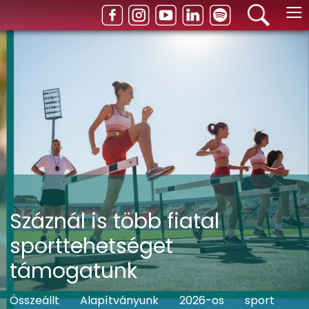
≡
Száznál is több fiatal
sporttehetséget
támogatunk
Összeállt Alapítványunk 2026-os sport