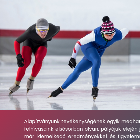
Alapítványunk tevékenységének egyik meghatá
felhívásaink elsősorban olyan, pályájuk elejé
már kiemelkedő eredményekkel és figyelemre 