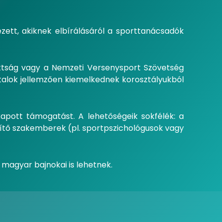
zett, akiknek elbírálásáról a sporttanácsadók
izottság vagy a Nemzeti Versenysport Szövetség
iatalok jellemzően kiemelkednek korosztályukból
 kapott támogatást. A lehetőségeik sokfélék: a
egítő szakemberek (pl. sportpszichológusok vagy
magyar bajnokai is lehetnek.