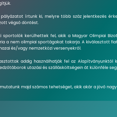
ítjük.
pályázatot írtunk ki, melyre több száz jelentkezés érke
ott végső döntést.
ti sportolók kerülhettek fel, akik a Magyar Olimpiai B
ia a nem olimpiai sportágakat takarja. A kiválasztott f
hazai és/vagy nemzetközi versenyekről.
lasztottak addig használhatják fel az Alapítványunktól
edzőtáborok utazási és szállásköltségein át különféle s
utatunk majd számos tehetséget, akik akár a jövő nagy 