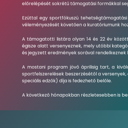
előrelépését sokrétű támogatási formákkal seg
Ezúttal egy sportfókuszú tehetségtámogatási 
véleményezését követően a kuratóriumunk hoz
A támogatotti listára olyan 14 és 22 év közöt
égisze alatt versenyeznek, mely utóbbi kategór
és jegyzett eredmények sorával rendelkeznek 
A mostani program jövő áprilisig tart, a kivá
sportfelszerelések beszerzésétől a versenyek, 
speciális edzők) díja is fedezhető belőle.
A következő hónapokban részletesebben is bem