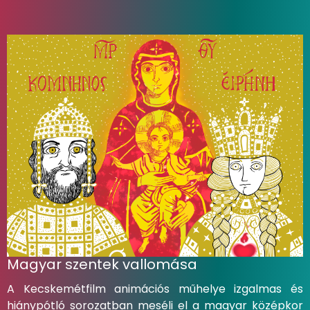
Magyar szentek vallomása
A Kecskemétfilm animációs műhelye izgalmas és
hiánypótló sorozatban meséli el a magyar középkor