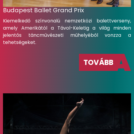
Budapest Ballet Grand Prix
Kiemelkedő színvonalú nemzetközi balettverseny,
amely Amerikától a Távol-Keletig a világ minden
jelentős táncművészeti műhelyéből vonzza a
tehetségeket.
TOVÁBB