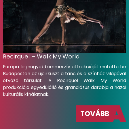
Recirquel – Walk My World
Európa legnagyobb immerzív attrakcióját mutatta be
Budapesten az újcirkuszt a tánc és a színház világával
ötvöző társulat. A Recirquel Walk My World
produkciója egyedülálló és grandiózus darabja a hazai
kulturális kínálatnak.
TOVÁBB