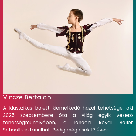
Vincze Bertalan
A klasszikus balett kiemelkedő hazai tehetsége, aki
2025 szeptembere óta a világ egyik vezető
tehetségműhelyében, a londoni Royal Ballet
Schoolban tanulhat. Pedig még csak 12 éves.