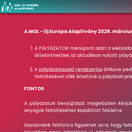
A MOL - Új Európa Alapítvány 2026. márciu
A PÁLYÁZATOK menüpont alatt a weboldalu
áttekinthetőek az aktuálisan nyitott pályáz
A
pályázatkezelő rendszerbe
átlépve pedi
feltöltésével válik lehetővé a pályázati je
FONTOS
A pályázatok benyújtását megelőzően kérjük, 
anyagok feltöltéséhez kialakított felületre.
Szeretnénk felhívni a figyelmet arra, hogy fel