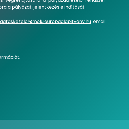
ás végrehajtására a pályázatkezelő rendszer
a a pályázati jelentkezés elindítását.
gataskezelo@molujeuropaalapitvany.hu
email
ormációt.