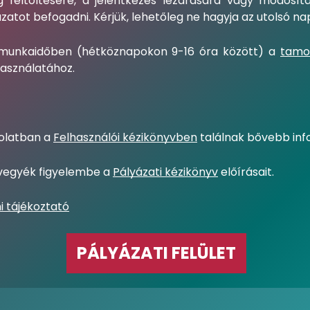
g feltöltésére, a jelentkezés lezárására vagy módosít
tot befogadni. Kérjük, lehetőleg ne hagyja az utolsó napr
 munkaidőben (hétköznapokon 9-16 óra között) a
tamo
használatához.
solatban a
Felhasználói kézikönyvben
találnak bővebb inf
, vegyék figyelembe a
Pályázati kézikönyv
előírásait.
i tájékoztató
PÁLYÁZATI FELÜLET