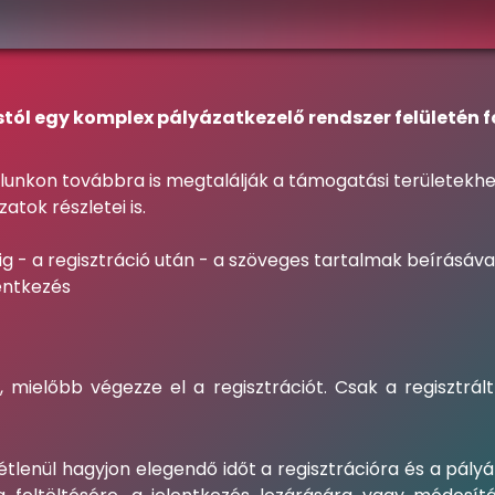
stól egy komplex pályázatkezelő rendszer felületén 
nkon továbbra is megtalálják a támogatási területekhez
atok részletei is.
g - a regisztráció után - a szöveges tartalmak beírásával
lentkezés
mielőbb végezze el a regisztrációt. Csak a regisztrál
tétlenül hagyjon elegendő időt a regisztrációra és a pályá