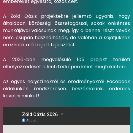
embereket egyesítő, közös célt.
A Zöld Oázis projektekre jellemző ugyanis, hogy
általában közösségi összefogással, sokak önkéntes
munkájával valósulnak meg, így a benne részt vevők
nem csupán használhatják, de valóban a sajátjuknak
érezhetik a létrejött fejlesztést.
A 2026-ban megvalósuló 105 projekt területi
elhelyezkedését a lenti térképen lehet megtekinteni.
Az egyes helyszínekről és eredményekről Facebook
oldalunkon rendszeresen beszámolunk, érdemes
követni minket!