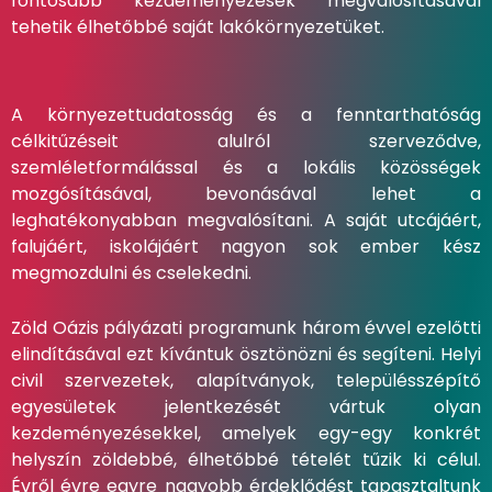
fontosabb kezdeményezések megvalósításával
tehetik élhetőbbé saját lakókörnyezetüket.
A környezettudatosság és a fenntarthatóság
célkitűzéseit alulról szerveződve,
szemléletformálással és a lokális közösségek
mozgósításával, bevonásával lehet a
leghatékonyabban megvalósítani. A saját utcájáért,
falujáért, iskolájáért nagyon sok ember kész
megmozdulni és cselekedni.
Zöld Oázis pályázati programunk három évvel ezelőtti
elindításával ezt kívántuk ösztönözni és segíteni. Helyi
civil szervezetek, alapítványok, településszépítő
egyesületek jelentkezését vártuk olyan
kezdeményezésekkel, amelyek egy-egy konkrét
helyszín zöldebbé, élhetőbbé tételét tűzik ki célul.
Évről évre egyre nagyobb érdeklődést tapasztaltunk