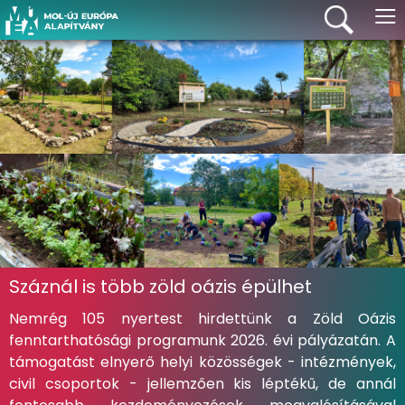
≡
Száznál is több zöld oázis épülhet
Nemrég 105 nyertest hirdettünk a Zöld Oázis
fenntarthatósági programunk 2026. évi pályázatán. A
támogatást elnyerő helyi közösségek - intézmények,
civil csoportok - jellemzően kis léptékű, de annál