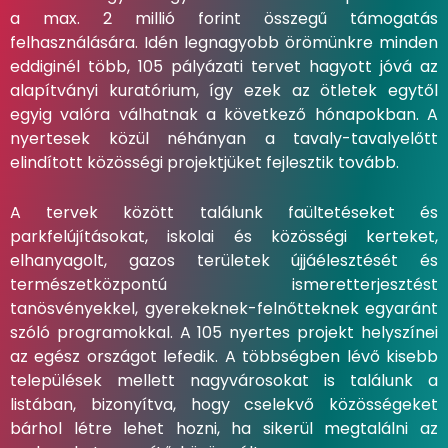
a max. 2 millió forint összegű támogatás
felhasználására. Idén legnagyobb örömünkre minden
eddiginél több, 105 pályázati tervet hagyott jóvá az
alapítványi kuratórium, így ezek az ötletek egytől
egyig valóra válhatnak a következő hónapokban. A
nyertesek közül néhányan a tavaly-tavalyelőtt
elindított közösségi projektjüket fejlesztik tovább.
A tervek között találunk faültetéseket és
parkfelújításokat, iskolai és közösségi kerteket,
elhanyagolt, gazos területek újjáélesztését és
természetközpontú ismeretterjesztést
tanösvényekkel, gyerekeknek-felnőtteknek egyaránt
szóló programokkal. A 105 nyertes projekt helyszínei
az egész országot lefedik. A többségben lévő kisebb
települések mellett nagyvárosokat is találunk a
listában, bizonyítva, hogy cselekvő közösségeket
bárhol létre lehet hozni, ha sikerül megtalálni az